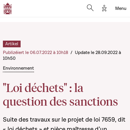
Options d'a
Menu
Open search moda
Artikel
Publizéiert le 06.07.2022 à 10h18
/
Update le 28.09.2022 à
10h50
Environnement
"Loi déchets" : la
question des sanctions
Suite des travaux sur le projet de loi 7659, dit
« loi déchets » et pièce maîtresse d’un