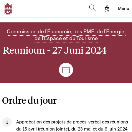
Options d'
Menu
Open search mod
Commission de l'Économie, des PME, de l'Énergie,
de l'Espace et du Tourisme
Reunioun - 27 Juni 2024
Sëtzungen a Reuniounen
Ordre du jour
Approbation des projets de procès-verbal des réunions
du 15 avril (réunion jointe), du 23 mai et du 6 juin 2024