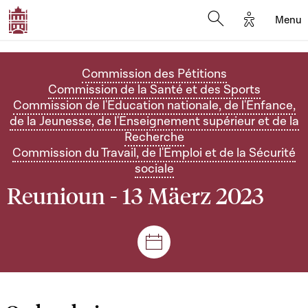
Options d'
Menu
Open search mod
Commission des Pétitions
Commission de la Santé et des Sports
Commission de l'Education nationale, de l'Enfance,
de la Jeunesse, de l'Enseignement supérieur et de la
Recherche
Commission du Travail, de l'Emploi et de la Sécurité
sociale
Reunioun - 13 Mäerz 2023
Sëtzungen a Reuniounen