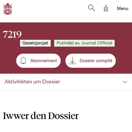
Options d'a
Menu
Open search moda
7219
Gesetzprojet
Publié(e) au Journal Officiel
Abonnement
Dossier compilé
Abonnement
Aktivitéiten um Dossier
Iwwer den Dossier