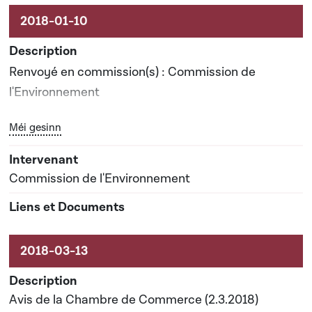
Renvoyé en commission(s) : Commission de
l'Environnement
Bouton graphique servant à afficher ou cacher tous les él
Méi gesinn
Date prévisionnelle du rapport de commission : 09-
05-2018
Commission de l'Environnement
Avis de la Chambre de Commerce (2.3.2018)