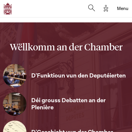
Options d'a
Menu
Open search moda
Wëllkomm an der Chamber
D'Funktioun vun den Deputéierten
Déi grouss Debatten an der
Plenière