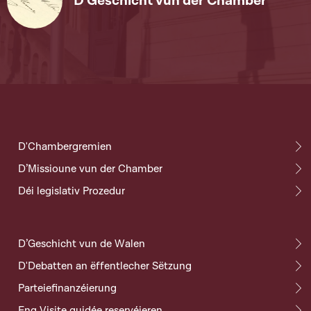
D'Geschicht vun der Chamber
D'Chambergremien
D’Missioune vun der Chamber
Déi legislativ Prozedur
D’Geschicht vun de Walen
D'Debatten an ëffentlecher Sëtzung
Parteiefinanzéierung
Eng Visite guidée reservéieren