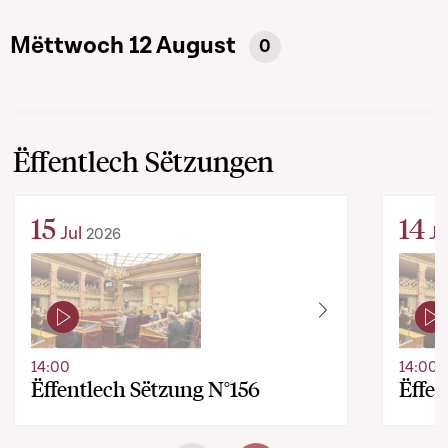
Mëttwoch 12 August
0
Ëffentlech Sëtzungen
15
14
Jul
Ju
2026
14:00
14:00
Ëffentlech Sëtzung N°156
Ëffen