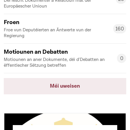
Déi lescht Dokumenter a Relatioun mat der
25
Europäescher Unioun
Froen
160
Froe vun Deputéierten an Äntwerte vun der
160
Regierung
Motiounen an Debatten
0
Motiounen an aner Dokumente, déi d'Debatten an
0
ëffentlecher Sëtzung betreffen
Méi uweisen