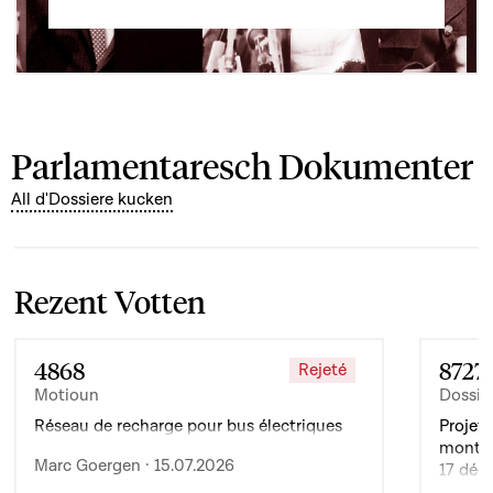
Parlamentaresch Dokumenter
All d'Dossiere kucken
Rezent Votten
4868
8727
Rejeté
Motioun
Dossie
Réseau de recharge pour bus électriques
Projet 
montan
Marc Goergen · 15.07.2026
17 déc
de l’ex