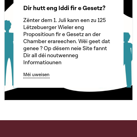
Dir hutt eng Iddi fir e Gesetz?
Zënter dem 1. Juli kann een zu 125
Lëtzebuerger Wieler eng
Propositioun fir e Gesetz an der
Chamber erareechen. Wéi geet dat
genee ? Op dësem neie Site fannt
Dir all déi noutwenneg
Informatiounen
Méi uweisen