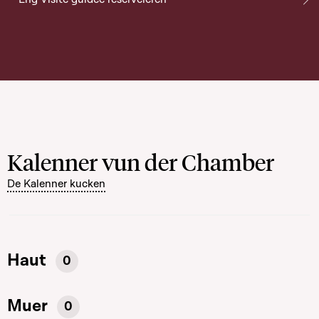
Kalenner vun der Chamber
De Kalenner kucken
Haut
0
Muer
0