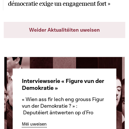
démocratie exige un engagement fort »
Weider Aktualitéiten uweisen
Interviewserie « Figure vun der
Demokratie »
« Wien ass fir Iech eng grouss Figur
vun der Demokratie ? » :
Deputéiert äntwerten op d'Fro
Méi uweisen