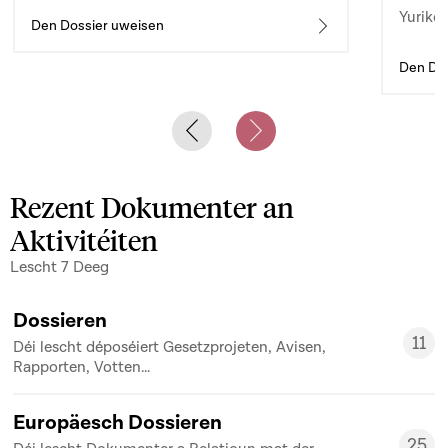
Yuriko 
d’auto
Den Dossier uweisen
Den Dos
Previous slide
Next slide
Rezent Dokumenter an
Aktivitéiten
Lescht 7 Deeg
Dossieren
11
Déi lescht déposéiert Gesetzprojeten, Avisen,
11
Rapporten, Votten...
Europäesch Dossieren
25