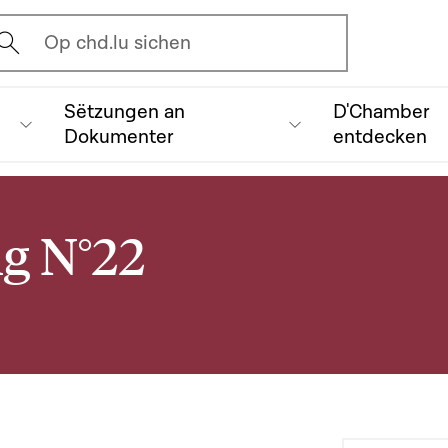
vrir l'écran de recherche
Op chd.lu sichen
Sëtzungen an
D'Chamber
Dokumenter
entdecken
ng N°22