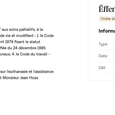
Ëffe
Ordre d
f aux soins palliatifs, à la
Inform
e vie et modifiant : 1. le Code
ril 1979 fixant le statut
Type
odifiée du 24 décembre 1985
naux; 4. le Code du travail -
Date
Zäit
sur l'euthanasie et l'assistance
et Monsieur Jean Huss