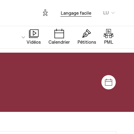
Options d'accessibilité
LU
Langage facile
Vidéos
Calendrier
Pétitions
PML
Sëtzunge