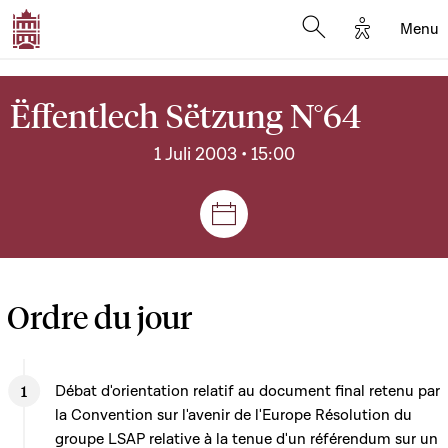
Options d'
Menu
Open search mod
Ëffentlech Sëtzung N°64
1 Juli 2003 • 15:00
Sëtzungen a Reuniounen
Ordre du jour
Débat d'orientation relatif au document final retenu par
la Convention sur l'avenir de l'Europe Résolution du
groupe LSAP relative à la tenue d'un référendum sur un