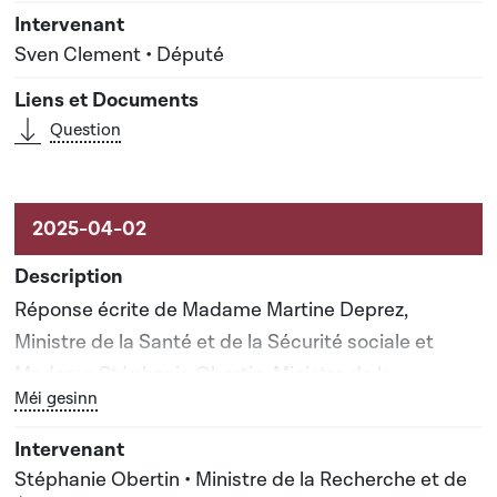
Sven Clement • Député
Question
Réponse écrite de Madame Martine Deprez,
Ministre de la Santé et de la Sécurité sociale et
Madame Stéphanie Obertin, Ministre de la
Bouton graphique servant à afficher ou cacher tous les él
Méi gesinn
Recherche et de l'Enseignement supérieur
Stéphanie Obertin • Ministre de la Recherche et de