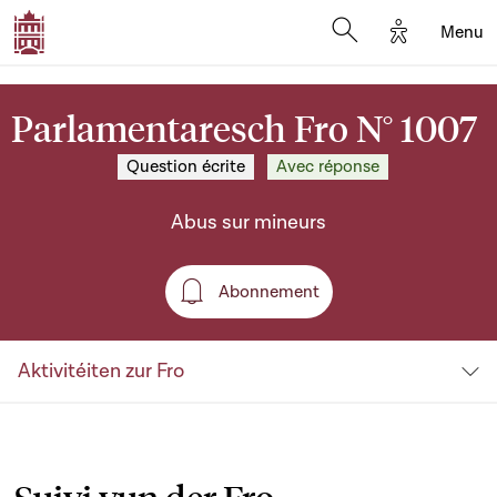
Options d'a
Menu
Open search moda
Parlamentaresch Fro N° 1007
Question écrite
Avec réponse
Abus sur mineurs
Abonnement
Abonnement
Aktivitéiten zur Fro