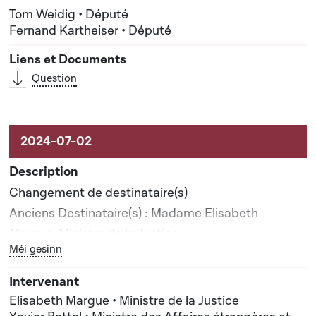
Tom Weidig • Député
Fernand Kartheiser • Député
Question
Changement de destinataire(s)
Anciens Destinataire(s) : Madame Elisabeth
Margue, Ministre de la Justice
Bouton graphique servant à afficher ou cacher tous les él
Méi gesinn
Nouveau(x) destinataire(s) : Madame Elisabeth
Margue, Ministre de la Justice; Monsieur Xavier
Bettel, Ministre des Affaires étrangères et du
Elisabeth Margue • Ministre de la Justice
Commerce extérieur