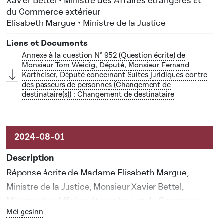
Xavier Bettel • Ministre des Affaires étrangères et
du Commerce extérieur
Elisabeth Margue • Ministre de la Justice
Annexe à la question N° 952 (Question écrite) de
Monsieur Tom Weidig, Député, Monsieur Fernand
Kartheiser, Député concernant Suites juridiques contre
des passeurs de personnes (Changement de
destinataire(s)) : Changement de destinataire
Réponse écrite de Madame Elisabeth Margue,
Ministre de la Justice, Monsieur Xavier Bettel,
Ministre des Affaires étrangères et du Commerce
Bouton graphique servant à afficher ou cacher tous les él
Méi gesinn
extérieur