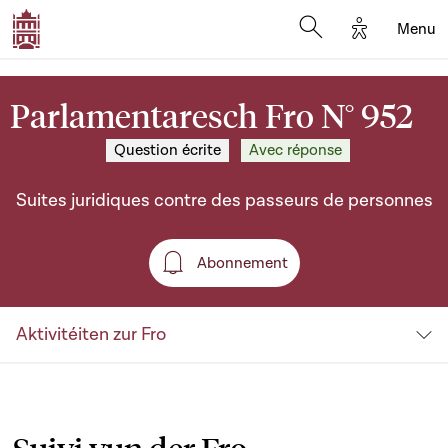
Options d'a
Menu
Open search moda
Parlamentaresch Fro N° 952
Question écrite
Avec réponse
Suites juridiques contre des passeurs de personnes
Abonnement
Abonnement
Aktivitéiten zur Fro