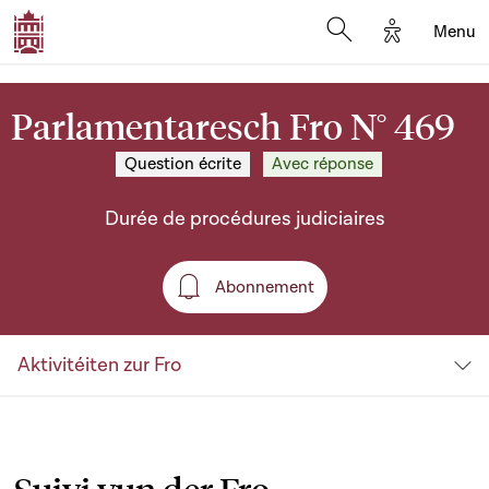
Options d'a
Menu
Open search moda
Parlamentaresch Fro N° 469
Question écrite
Avec réponse
Durée de procédures judiciaires
Abonnement
Abonnement
Aktivitéiten zur Fro