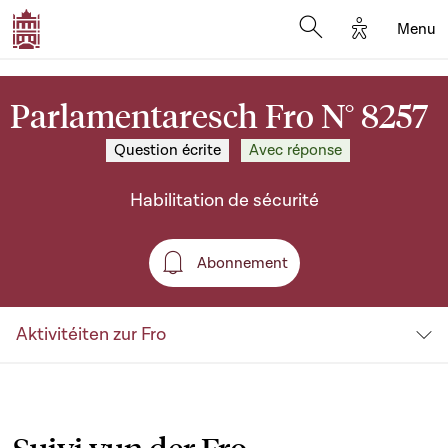
Options d'a
Menu
Open search moda
Parlamentaresch Fro N° 8257
Question écrite
Avec réponse
Habilitation de sécurité
Abonnement
Abonnement
Aktivitéiten zur Fro