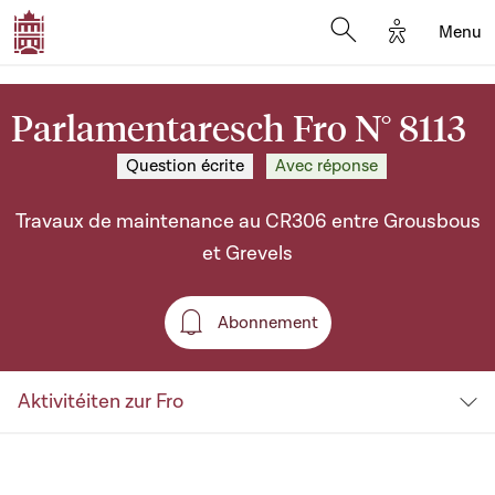
Options d'a
Menu
Open search moda
Parlamentaresch Fro N° 8113
Question écrite
Avec réponse
Travaux de maintenance au CR306 entre Grousbous
et Grevels
Abonnement
Abonnement
Aktivitéiten zur Fro