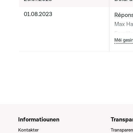
01.08.2023
Répons
Max Hah
Famille
Bou
Méi gesi
Monsie
Ministr
et de l
solidai
Informatiounen
Transpa
Kontakter
Transparen