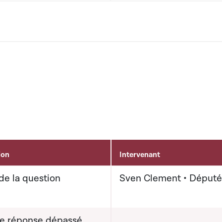
ion
Intervenant
de la question
Sven Clement • Député
de réponse dépassé