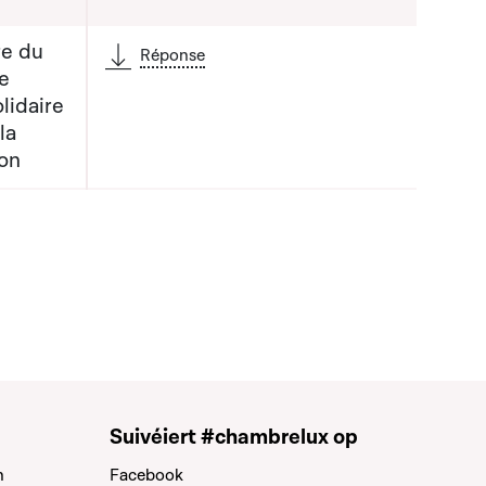
re du
Réponse
de
lidaire
la
a liste qui précède
ion
Suivéiert #chambrelux op
n
Facebook