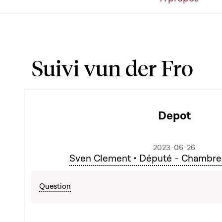
Suivi vun der Fro
Depot
2023-06-26
Sven Clement • Député - Chambre
Question