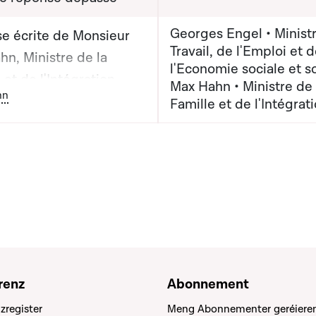
Georges Engel • Minist
e écrite de Monsieur
Travail, de l'Emploi et 
n, Ministre de la
l'Economie sociale et so
 et de l'Intégration,
Max Hahn • Ministre de 
ton graphique servant à afficher ou cacher tous les éléments de l
nn
ur Georges Engel,
Famille et de l'Intégrat
e du Travail, de l'Emploi
'Economie sociale et
re
renz
Abonnement
zregister
Meng Abonnementer geréiere