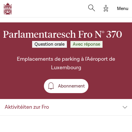
Options d'a
Menu
Open search moda
Parlamentaresch Fro N° 370
Question orale
Avec réponse
Emplacements de parking à l'Aéroport de
Luxembourg
Abonnement
Abonnement
Aktivitéiten zur Fro