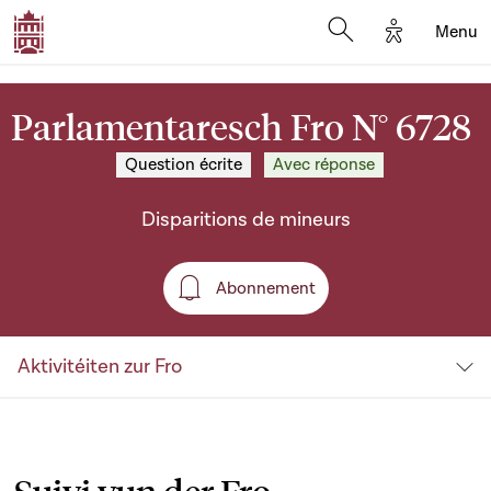
Options d'a
Menu
Open search moda
Parlamentaresch Fro N° 6728
Question écrite
Avec réponse
Disparitions de mineurs
Abonnement
Abonnement
Aktivitéiten zur Fro