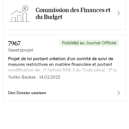
Commission des Finances et
du Budget
7967
Publié(e) au Journal Officiel
Gesetzprojet
Projet de loi portant création d'un comité de suivi de
mesures restrictives en matière financière et portant
modification de : 1° l'article 506-1 du Code pénal ; 2° la
loi du 19 décembre 2020 relative à la mise en oeuvre de
Yuriko Backes · 14.02.2022
mesures restrictives en matière financière
Den Dossier uweisen