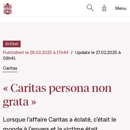
Options d'a
Menu
Open search moda
Artikel
Publizéiert le 26.02.2025 à 17h44
/
Update le 27.02.2025 à
09h41
Caritas
« Caritas persona non
grata »
Lorsque l’affaire Caritas a éclaté, c’était le
monde à l’envers et la victime était