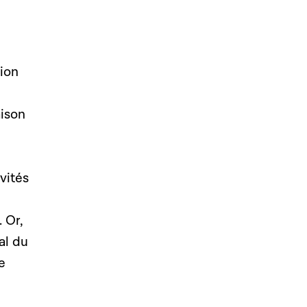
tion
aison
vités
 Or,
al du
e