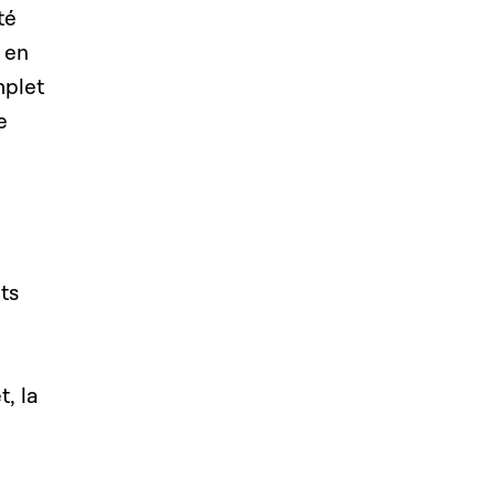
té
s en
mplet
e
ts
, la