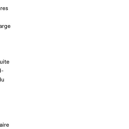
ires
harge
uite
d-
du
aire