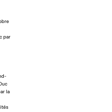
tobre
c par
nd-
-Duc
ar la
ités