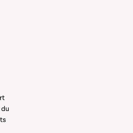
rt
n du
ts