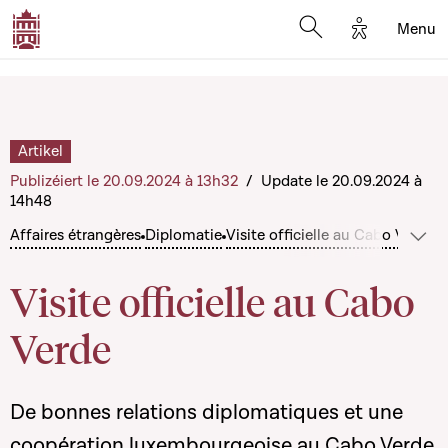
Options d'a
Menu
Open search moda
Artikel
Publizéiert le 20.09.2024 à 13h32
/
Update le 20.09.2024 à
14h48
Affaires étrangères
Diplomatie
Visite officielle au Cabo Verde
Méi 
Visite officielle au Cabo
Verde
De bonnes relations diplomatiques et une
coopération luxembourgeoise au Cabo Verde