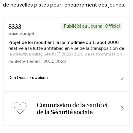
de nouvelles pistes pour l’encadrement des jeunes.
8333
Publié(e) au Journal Officiel
Gesetzprojet
Projet de loi modifiant la loi modifiée du 11 août 2006
relative à la lutte antitabac en vue de la transposition de
la directive déléguée (UE) 2022/2100 de la Commission
du 29 juin 2022 modifiant la directive 2014/40/UE du
Paulette Lenert · 20.10.2023
Parlement européen et du Conseil en ce qui concerne le
retrait de certaines exemptions pour les produits du
tabac chauffés
Den Dossier uweisen
Commission de la Santé et
de la Sécurité sociale