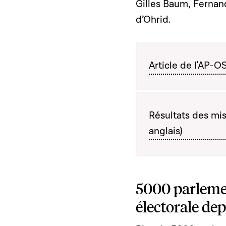
Gilles Baum, Fernan
d’Ohrid.
Article de l'AP-O
Résultats des mi
anglais)
5000 parlemen
électorale dep