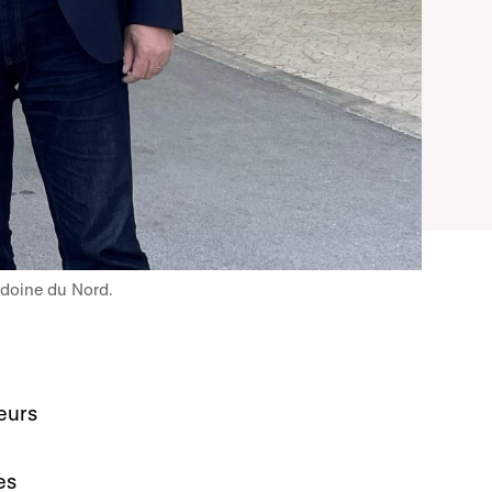
édoine du Nord.
eurs
es