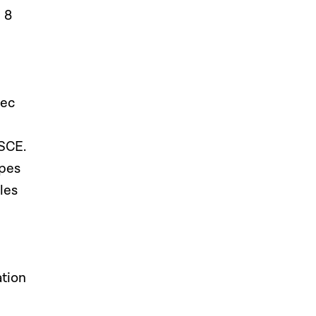
u 8
vec
OSCE.
ipes
les
ation