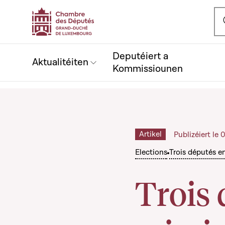
Ou
Deputéiert a
Aktualitéiten
Kommissiounen
Artikel
Publizéiert le
Elections
Trois députés e
Trois 