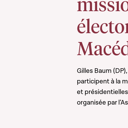
missio
électo
Macéd
Gilles Baum (DP)
participent à la m
et présidentiell
organisée par l’