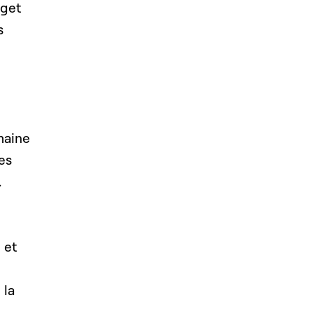
dget
s
omaine
es
.
 et
 la