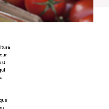
lture
pour
est
qui
le
 que
en