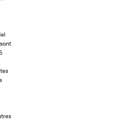
iel
 sont
5
rtes
a
utres