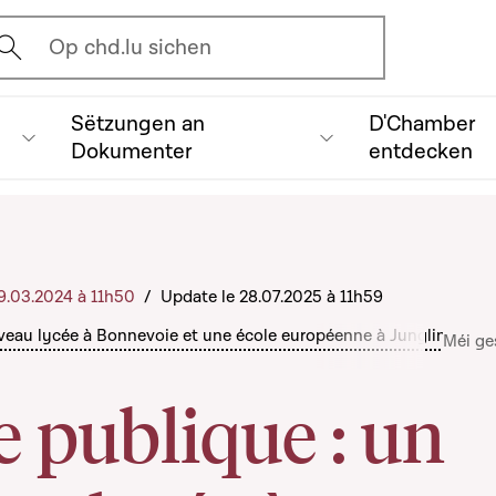
vrir l'écran de recherche
Op chd.lu sichen
Sëtzungen an
D'Chamber
Dokumenter
entdecken
 19.03.2024 à 11h50
/
Update le 28.07.2025 à 11h59
veau lycée à Bonnevoie et une école européenne à Junglinster
C
Méi ge
 publique : un