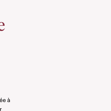
e
ée à
r