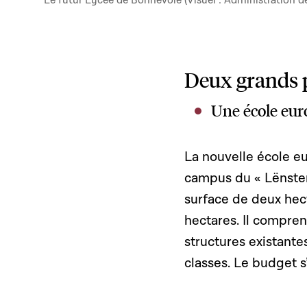
Le futur Lycée de Bonnevoie (Visuel : Administratio
Deux grands 
Une école eur
La nouvelle école eu
campus du « Lënster
surface de deux hect
hectares. Il compr
structures existante
classes. Le budget s’