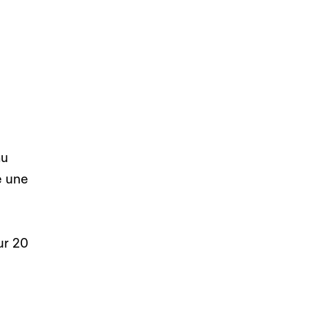
au
e une
ur 20