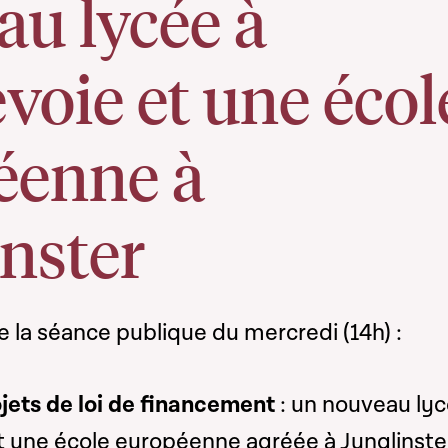
u lycée à
oie et une écol
éenne à
nster
la séance publique du mercredi (14h) :
jets de loi de financement
: un nouveau lyc
 une école européenne agréée à Junglinste