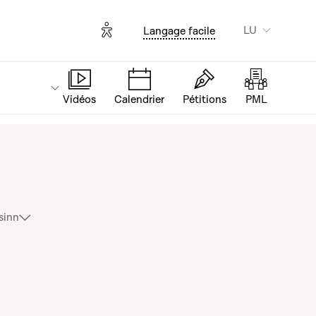
Options d'accessibilité
LU
Langage facile
Vidéos
Calendrier
Pétitions
PML
limat
Séance publique : un nouveau lycée à Bonnevoie et une éc
sinn