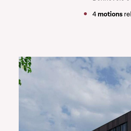
4
motions
re