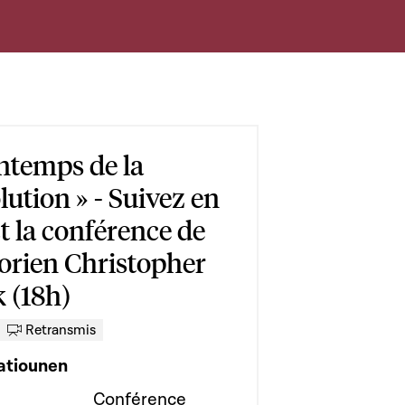
intemps de la
ution » - Suivez en
t la conférence de
torien Christopher
k (18h)
Retransmis
atiounen
Conférence