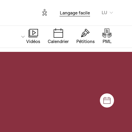
Options d'accessibilité
LU
Langage facile
Vidéos
Calendrier
Pétitions
PML
Sëtzunge