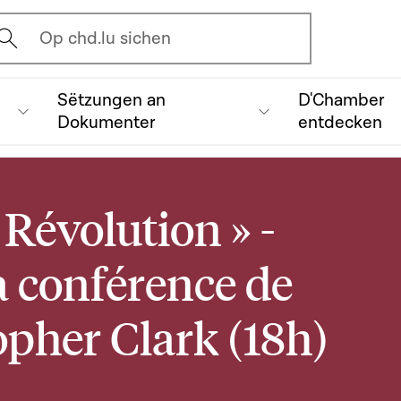
vrir l'écran de recherche
Op chd.lu sichen
Sëtzungen an
D'Chamber
Dokumenter
entdecken
 Révolution » -
la conférence de
topher Clark (18h)