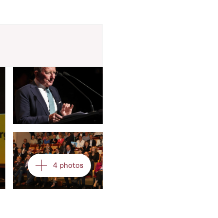
Open image in gallery
Open image in gallery
4 photos