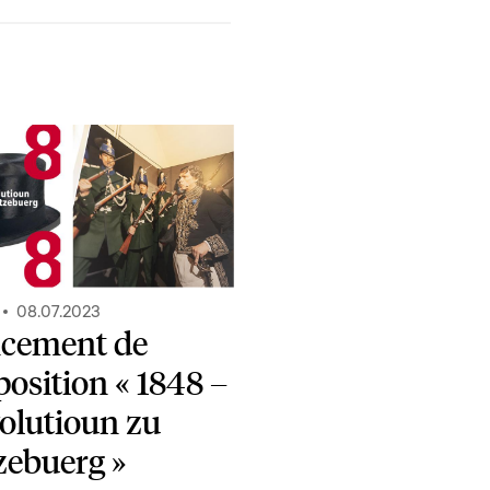
08.07.2023
cement de
position « 1848 –
olutioun zu
zebuerg »