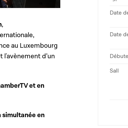
Date d
h
,
ernationale,
Date de
rence au Luxembourg
et l'avènement d’un
Débute
Sall
ChamberTV et en
 simultanée en