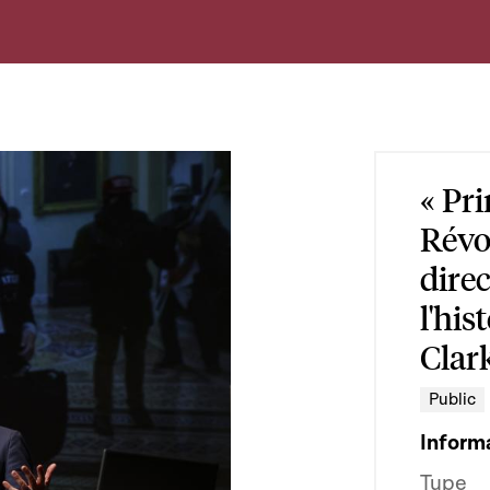
« Pr
Révol
direc
l'his
Clar
Public
Inform
Type