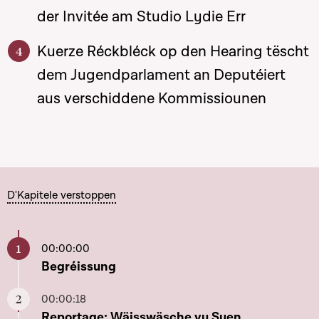
der Invitée am Studio Lydie Err
Kuerze Réckbléck op den Hearing tëscht
dem Jugendparlament an Deputéiert
aus verschiddene Kommissiounen
D'Kapitele verstoppen
00:00:00
Aller à ce chapitre
Begréissung
00:00:18
Aller à ce chapitre
Reportage: Wäisswäsche vu Suen,