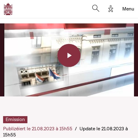
Options d'a
Menu
Open search moda
Play
Video
Emission
Publizéiert le 21.08.2023 à 15h55
/
Update le 21.08.2023 à
15h55