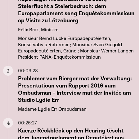
Steierflucht a Steierbedruch: dem
Europaparlament seng Enquêtekommissioun
op Visite zu Lëtzebuerg
Félix Braz, Ministre
Monsieur Bernd Lucke Europadeputéierten,
Konservativ a Reformer ; Monsieur Sven Giegold
Europadeputéierten, Grüne ; Monsieur Werner Langen
President PANA-Enquêtekommissioun
00:09:28
Aller à ce chapitre
Problemer vum Bierger mat der Verwaltung:
Presentatioun vum Rapport 2016 vum
Ombudsman - Interview mat der Invitée am
Studio Lydie Err
Madame Lydie Err Ombudsman
00:26:27
Aller à ce chapitre
Kuerze Réckbléck op den Hearing tëscht
dem Jugendparlament an Deputéiert aus