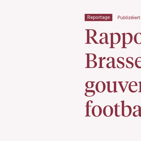
Reportage
Publizéier
Rappo
Brass
gouve
footba