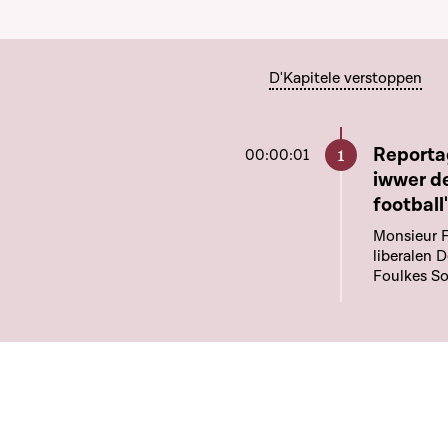
D'Kapitele verstoppen
Aller à c
Reporta
00:00:01
iwwer de Ra
football
Monsieur F
liberalen 
Foulkes So