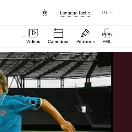
Options d'accessibilité
LU
Langage facile
Vidéos
Calendrier
Pétitions
PML