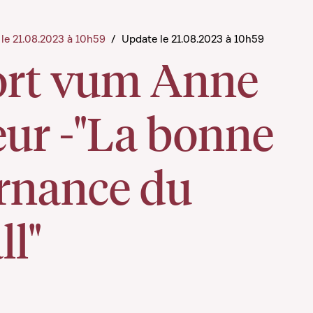
t le 21.08.2023 à 10h59
/
Update le 21.08.2023 à 10h59
rt vum Anne
eur -"La bonne
rnance du
ll"