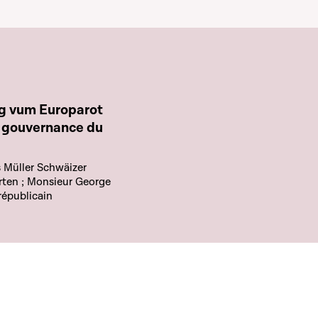
g vum Europarot
 Müller Schwäizer
rten ; Monsieur George
républicain