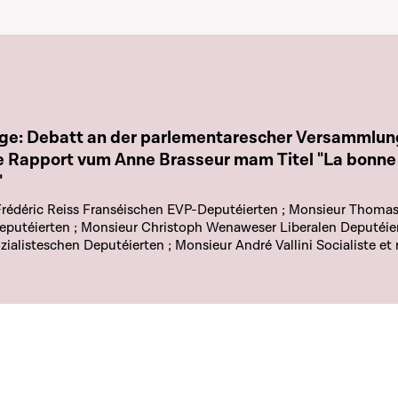
e chapitre
ge: Debatt an der parlementarescher Versammlun
pport vum Anne Brasseur mam Titel "La bonne gouvernance du
"
rédéric Reiss Franséischen EVP-Deputéierten ; Monsieur Thomas
Deputéierten ; Monsieur Christoph Wenaweser Liberalen Deputéie
zialisteschen Deputéierten ; Monsieur André Vallini Socialiste et 