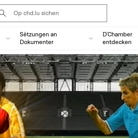
vrir l'écran de recherche
Op chd.lu sichen
Sëtzungen an
D'Chamber
Dokumenter
entdecken