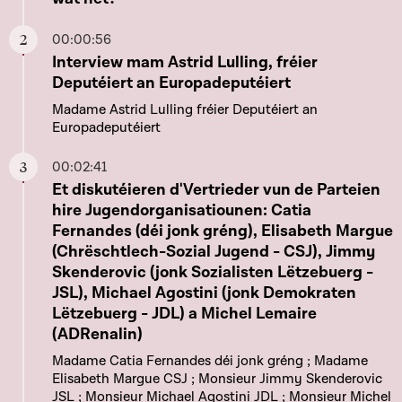
00:00:56
Aller à ce chapitre
Interview mam Astrid Lulling, fréier
Deputéiert an Europadeputéiert
Madame Astrid Lulling fréier Deputéiert an
Europadeputéiert
00:02:41
Aller à ce chapitre
Et diskutéieren d'Vertrieder vun de Parteien
hire Jugendorganisatiounen: Catia
Fernandes (déi jonk gréng), Elisabeth Margue
(Chrëschtlech-Sozial Jugend - CSJ), Jimmy
Skenderovic (jonk Sozialisten Lëtzebuerg -
JSL), Michael Agostini (jonk Demokraten
Lëtzebuerg - JDL) a Michel Lemaire
(ADRenalin)
Madame Catia Fernandes déi jonk gréng ; Madame
Elisabeth Margue CSJ ; Monsieur Jimmy Skenderovic
JSL ; Monsieur Michael Agostini JDL ; Monsieur Michel