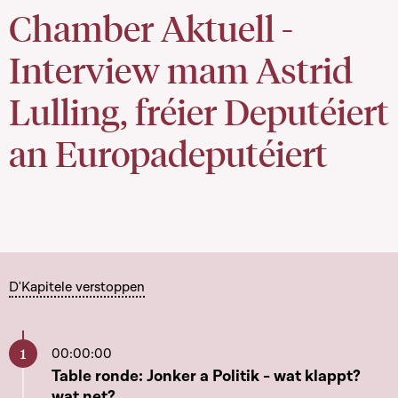
Chamber Aktuell -
Interview mam Astrid
Lulling, fréier Deputéiert
an Europadeputéiert
D'Kapitele verstoppen
00:00:00
Aller à ce chapitre
Table ronde: Jonker a Politik - wat klappt?
wat net?