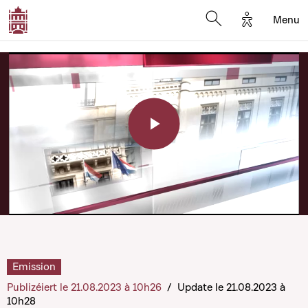
Options d'a
Menu
Open search moda
Play
Video
Emission
Publizéiert le 21.08.2023 à 10h26
/
Update le 21.08.2023 à
10h28