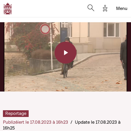
Options d'a
Menu
Open search moda
Play
Video
Reportage
Publizéiert le 17.08.2023 à 16h23
/
Update le 17.08.2023 à
16h25