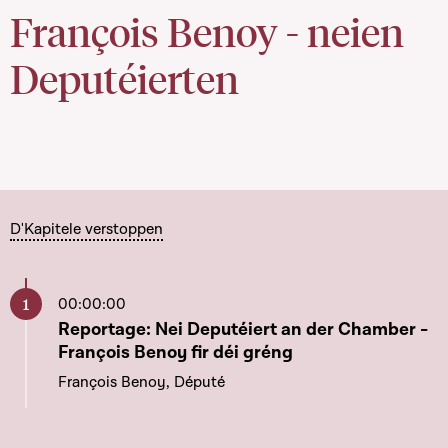
François Benoy - neien
Deputéierten
D'Kapitele verstoppen
00:00:00
Aller à ce chapitre
Reportage: Nei Deputéiert an der Chamber -
François Benoy fir déi gréng
François Benoy, Député