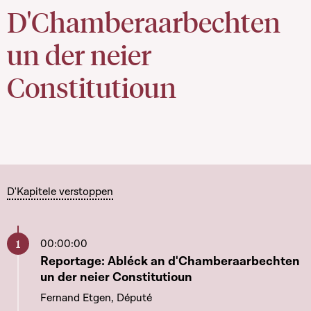
D'Chamberaarbechten
un der neier
Constitutioun
D'Kapitele verstoppen
00:00:00
Aller à ce chapitre
Reportage: Abléck an d'Chamberaarbechten
un der neier Constitutioun
Fernand Etgen, Député