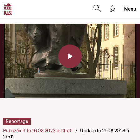
Options d'a
Menu
Open search moda
Play
Video
Reportage
Publizéiert le 16.08.2023 à 14h15
/
Update le 21.08.2023 à
17h11