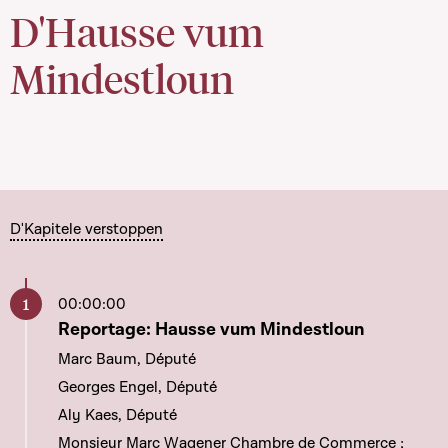
D'Hausse vum
Mindestloun
D'Kapitele verstoppen
00:00:00
Aller à ce chapitre
Reportage: Hausse vum Mindestloun
Marc Baum, Député
Georges Engel, Député
Aly Kaes, Député
Monsieur Marc Wagener Chambre de Commerce ;