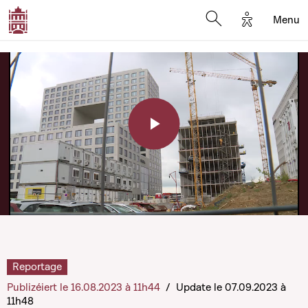
Options d'a
Menu
Open search moda
Play
Video
Reportage
Publizéiert le 16.08.2023 à 11h44
/
Update le 07.09.2023 à
11h48