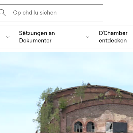
vrir l'écran de recherche
Op chd.lu sichen
Sëtzungen an
D'Chamber
Dokumenter
entdecken