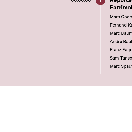
Aller à c
Reportag
00:00:00
Patrimo
Marc Goer
Fernand Ka
Marc Baum
André Baul
Franz Fayo
Sam Tanson
Marc Spau