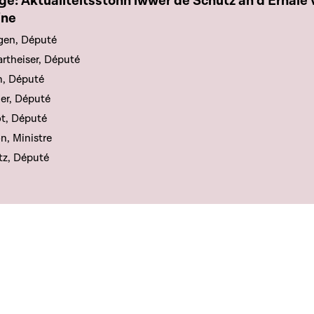
e chapitre
e: Aktualitéitsstonn iwwer de Schutz an d'Erhale 
ine
gen, Député
rtheiser, Député
, Député
er, Député
t, Député
, Ministre
tz, Député