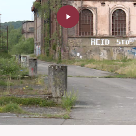
Play
Video