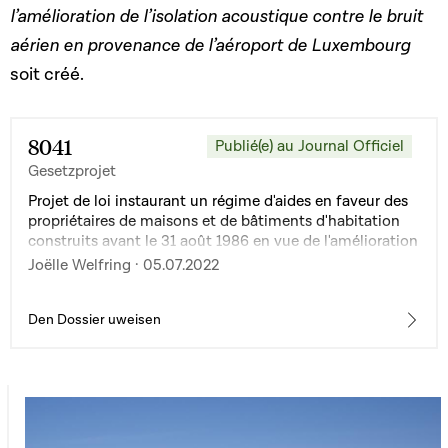
l’amélioration de l’isolation acoustique contre le bruit
aérien en provenance de l’aéroport de Luxembourg
soit créé.
8041
Publié(e) au Journal Officiel
Gesetzprojet
Projet de loi instaurant un régime d'aides en faveur des
propriétaires de maisons et de bâtiments d'habitation
construits avant le 31 août 1986 en vue de l'amélioration
de l'isolation acoustique contre le bruit aérien en
Joëlle Welfring · 05.07.2022
provenance de l'aéroport de Luxembourg et modifiant la
loi modifiée du 21 juin 1976 relative à la lutte contre le
bruit
Den Dossier uweisen