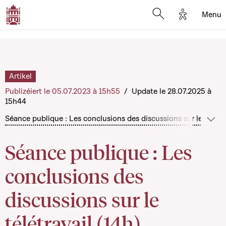
Options d'
Menu
Open search mod
Artikel
Publizéiert le 05.07.2023 à 15h55
/
Update le 28.07.2025 à
15h44
Séance publique : Les conclusions des discussions sur le télétra
Méi 
Séance publique : Les
conclusions des
discussions sur le
télétravail (14h)