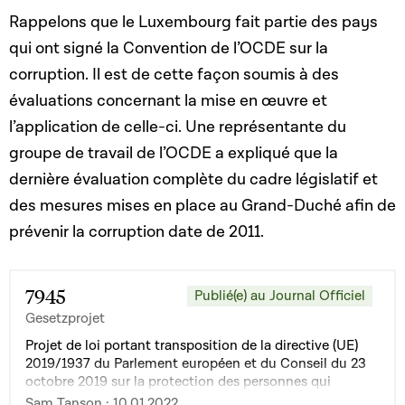
Rappelons que le Luxembourg fait partie des pays
qui ont signé la Convention de l’OCDE sur la
corruption. Il est de cette façon soumis à des
évaluations concernant la mise en œuvre et
l’application de celle-ci. Une représentante du
groupe de travail de l’OCDE a expliqué que la
dernière évaluation complète du cadre législatif et
des mesures mises en place au Grand-Duché afin de
prévenir la corruption date de 2011.
7945
Publié(e) au Journal Officiel
Gesetzprojet
Projet de loi portant transposition de la directive (UE)
2019/1937 du Parlement européen et du Conseil du 23
octobre 2019 sur la protection des personnes qui
signalent des violations du droit de l'Union
Sam Tanson · 10.01.2022