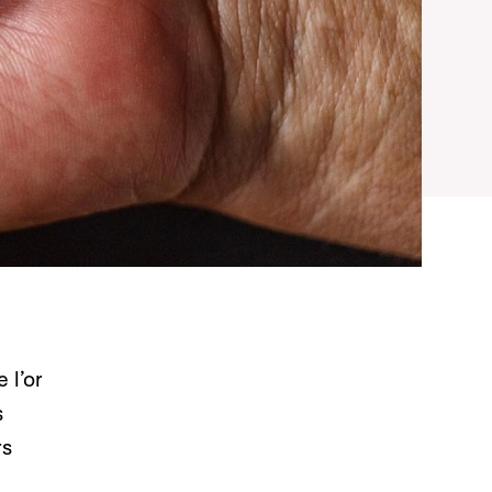
 l’or
s
rs