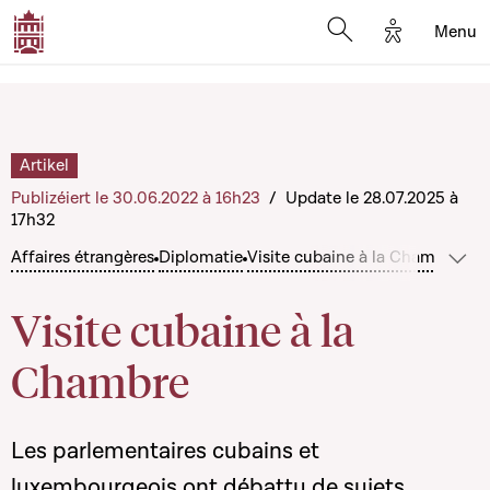
Options d'a
Menu
Open search moda
Artikel
Publizéiert le 30.06.2022 à 16h23
/
Update le 28.07.2025 à
17h32
Affaires étrangères
Diplomatie
Visite cubaine à la Chambre
Méi 
Visite cubaine à la
Chambre
Les parlementaires cubains et
luxembourgeois ont débattu de sujets