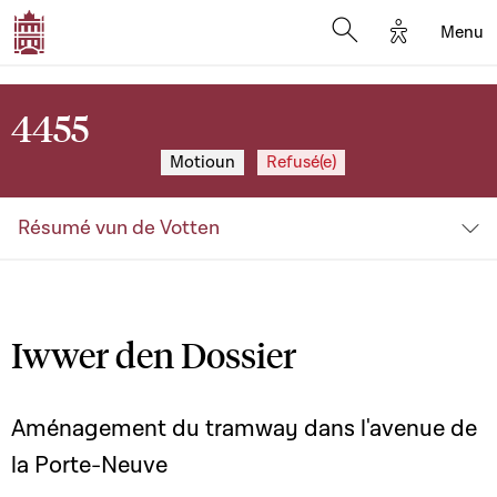
Options d'a
Menu
Open search moda
4455
Motioun
Refusé(e)
Résumé vun de Votten
Iwwer den Dossier
Aménagement du tramway dans l'avenue de
la Porte-Neuve