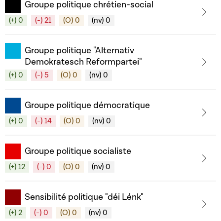
Groupe politique chrétien-social
(+) 0
(-) 21
(O) 0
(nv) 0
Groupe politique "Alternativ
Demokratesch Reformpartei"
(+) 0
(-) 5
(O) 0
(nv) 0
Groupe politique démocratique
(+) 0
(-) 14
(O) 0
(nv) 0
Groupe politique socialiste
(+) 12
(-) 0
(O) 0
(nv) 0
Sensibilité politique "déi Lénk"
(+) 2
(-) 0
(O) 0
(nv) 0