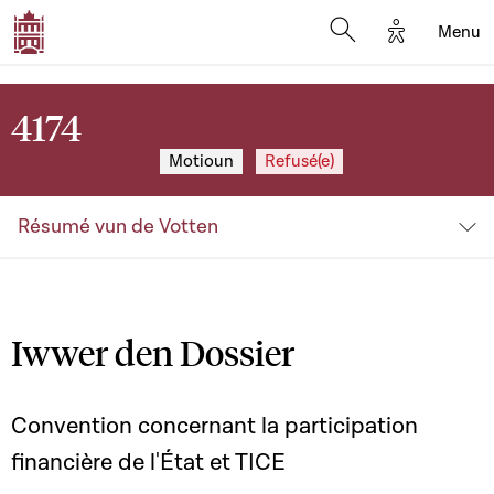
Options d'a
Menu
Open search moda
4174
Motioun
Refusé(e)
Résumé vun de Votten
Iwwer den Dossier
Convention concernant la participation
financière de l'État et TICE