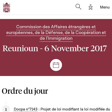
Options d'
Menu
Open search mod
Commission des Affaires étrangères et
européennes, de la Défense, de la Coopération et
de l'Immigration
Reunioun - 6 November 2017
Sëtzungen a Reuniounen
Ordre du jour
Docpa n°7143
: Projet de loi modifiant la loi modifiée du