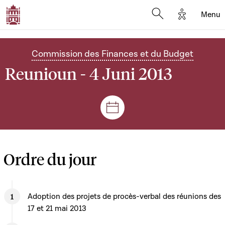
Options d'
Menu
Open search mod
Commission des Finances et du Budget
Reunioun - 4 Juni 2013
Sëtzungen a Reuniounen
Ordre du jour
Adoption des projets de procès-verbal des réunions des
17 et 21 mai 2013