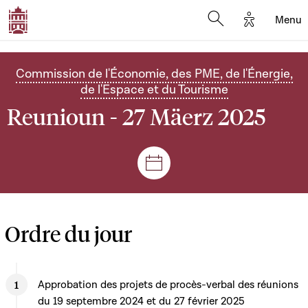
Options d'
Menu
Open search mod
Commission de l'Économie, des PME, de l'Énergie,
de l'Espace et du Tourisme
Reunioun - 27 Mäerz 2025
Sëtzungen a Reuniounen
Ordre du jour
Approbation des projets de procès-verbal des réunions
du 19 septembre 2024 et du 27 février 2025