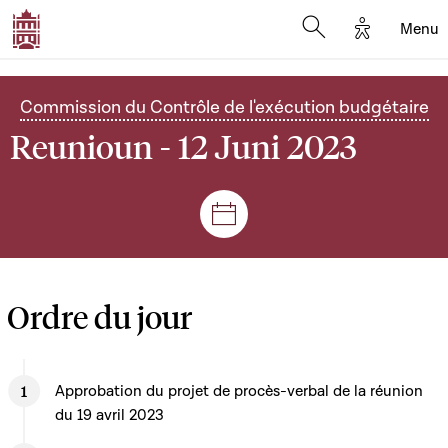
Options d'
Menu
Open search mod
Commission du Contrôle de l'exécution budgétaire
Reunioun - 12 Juni 2023
Sëtzungen a Reuniounen
Ordre du jour
Approbation du projet de procès-verbal de la réunion
du 19 avril 2023