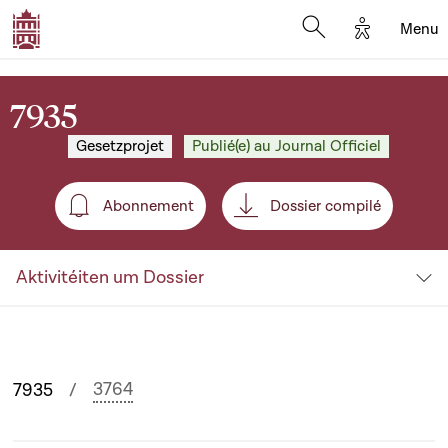
Options d'
Menu
Open search mod
7935
Gesetzprojet
Publié(e) au Journal Officiel
Abonnement
Dossier compilé
Abonnement
Aktivitéiten um Dossier
3764
7935