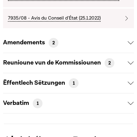
7935/08 - Avis du Conseil d'État (25.1.2022)
Amendements
2
Reunioune vun de Kommissiounen
2
Ëffentlech Sëtzungen
1
Verbatim
1