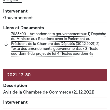
(30.12.2021)
2) Texte des amendements gouvernementaux
3) Texte coordonné du projet de loi
Gouvernement
4) Textes coordonnés
7935/03 - Amendements gouvernementaux 1) Dépêche
du Ministre aux Relations avec le Parlement au
Président de la Chambre des Députés (30.12.2021) 2)
Texte des amendements gouvernementaux 3) Texte
coordonné du projet de loi 4) Textes coordonnés
Avis de la Chambre de Commerce (21.12.2021)