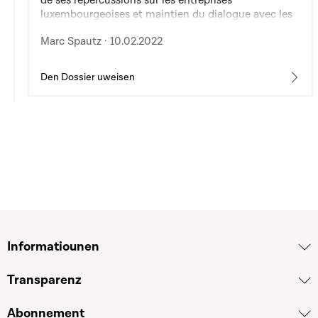
de ses répercussions sur les entreprises
luxembourgeoises et maintien du dialogue avec les
chambres professionnelles, les associations
Marc Spautz · 10.02.2022
sectorielles et le ministère compétant
Den Dossier uweisen
Informatiounen
Transparenz
Abonnement