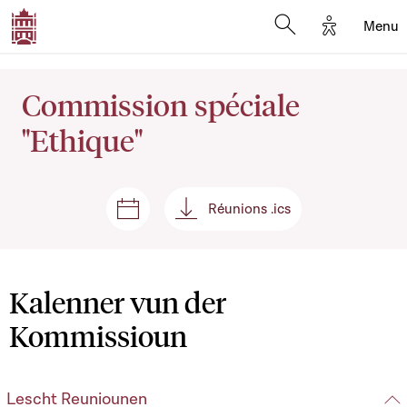
Options d'
Menu
Open search mod
Commission spéciale
"Ethique"
Réunions .ics
Sëtzungen a Reuniounen
Réunions .ics
Kalenner vun der
Kommissioun
Lescht Reuniounen