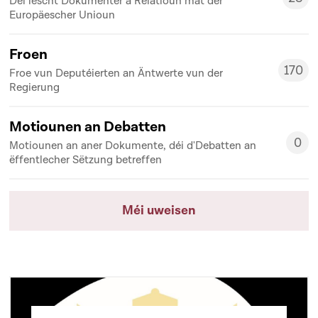
Déi lescht Dokumenter a Relatioun mat der
28
Europäescher Unioun
Froen
170
Froe vun Deputéierten an Äntwerte vun der
170
Regierung
Motiounen an Debatten
0
Motiounen an aner Dokumente, déi d'Debatten an
0
ëffentlecher Sëtzung betreffen
Méi uweisen