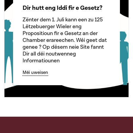
Dir hutt eng Iddi fir e Gesetz?
Zënter dem 1. Juli kann een zu 125
Lëtzebuerger Wieler eng
Propositioun fir e Gesetz an der
Chamber erareechen. Wéi geet dat
genee ? Op dësem neie Site fannt
Dir all déi noutwenneg
Informatiounen
Méi uweisen