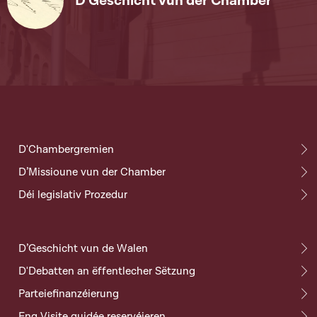
D'Geschicht vun der Chamber
D'Chambergremien
D’Missioune vun der Chamber
Déi legislativ Prozedur
D’Geschicht vun de Walen
D'Debatten an ëffentlecher Sëtzung
Parteiefinanzéierung
Eng Visite guidée reservéieren