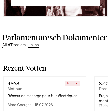
Parlamentaresch Dokumenter
All d'Dossiere kucken
Rezent Votten
4868
8727
Rejeté
Motioun
Dossie
Réseau de recharge pour bus électriques
Projet 
montan
Marc Goergen · 15.07.2026
17 déc
de l’ex