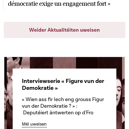
démocratie exige un engagement fort »
Weider Aktualitéiten uweisen
Interviewserie « Figure vun der
Demokratie »
« Wien ass fir Iech eng grouss Figur
vun der Demokratie ? » :
Deputéiert äntwerten op d'Fro
Méi uweisen