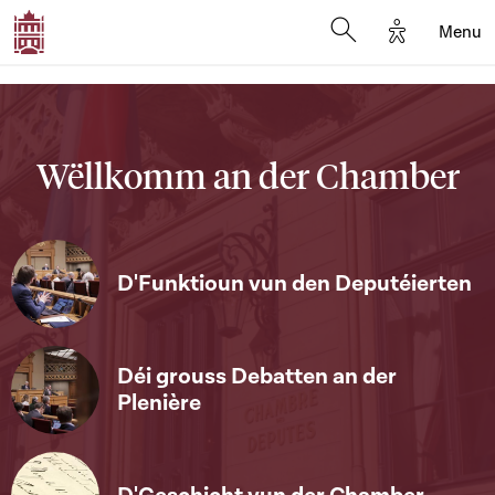
Options d'a
Menu
Open search moda
Wëllkomm an der Chamber
D'Funktioun vun den Deputéierten
Déi grouss Debatten an der
Plenière