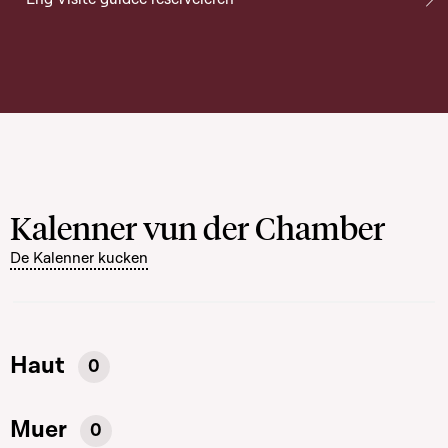
Kalenner vun der Chamber
De Kalenner kucken
Haut
0
Muer
0