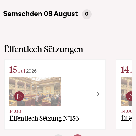
Samschden 08 August
0
Ëffentlech Sëtzungen
15
14
Jul
Ju
2026
14:00
14:00
Ëffentlech Sëtzung N°156
Ëffen