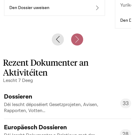
Yuriko 
d’auto
Den Dossier uweisen
Den Dos
Previous slide
Next slide
Rezent Dokumenter an
Aktivitéiten
Lescht 7 Deeg
Dossieren
33
Déi lescht déposéiert Gesetzprojeten, Avisen,
33
Rapporten, Votten...
Europäesch Dossieren
28