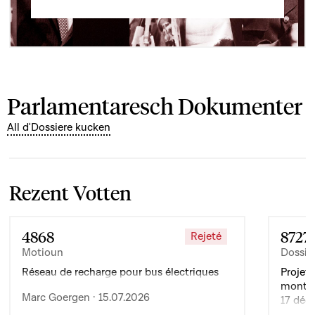
Parlamentaresch Dokumenter
All d'Dossiere kucken
Rezent Votten
4868
8727
Rejeté
Motioun
Dossie
Réseau de recharge pour bus électriques
Projet 
montan
Marc Goergen · 15.07.2026
17 déc
de l’ex