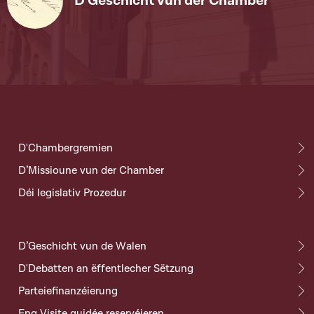
D'Geschicht vun der Chamber
D'Chambergremien
D’Missioune vun der Chamber
Déi legislativ Prozedur
D’Geschicht vun de Walen
D'Debatten an ëffentlecher Sëtzung
Parteiefinanzéierung
Eng Visite guidée reservéieren