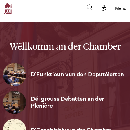
Options d'a
Menu
Open search moda
Wëllkomm an der Chamber
D'Funktioun vun den Deputéierten
Déi grouss Debatten an der
Plenière