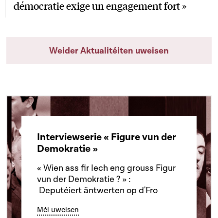
démocratie exige un engagement fort »
Weider Aktualitéiten uweisen
Interviewserie « Figure vun der
Demokratie »
« Wien ass fir Iech eng grouss Figur
vun der Demokratie ? » :
Deputéiert äntwerten op d'Fro
Méi uweisen