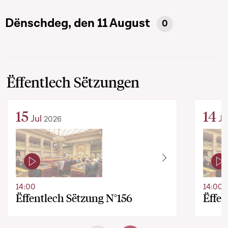
Dënschdeg, den 11 August
0
Ëffentlech Sëtzungen
15
14
Jul
Ju
2026
14:00
14:00
Ëffentlech Sëtzung N°156
Ëffen