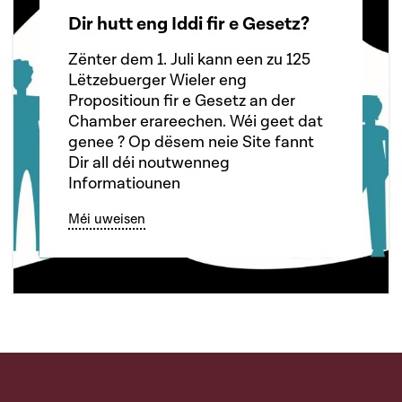
Dir hutt eng Iddi fir e Gesetz?
Zënter dem 1. Juli kann een zu 125
Lëtzebuerger Wieler eng
Propositioun fir e Gesetz an der
Chamber erareechen. Wéi geet dat
genee ? Op dësem neie Site fannt
Dir all déi noutwenneg
Informatiounen
Méi uweisen