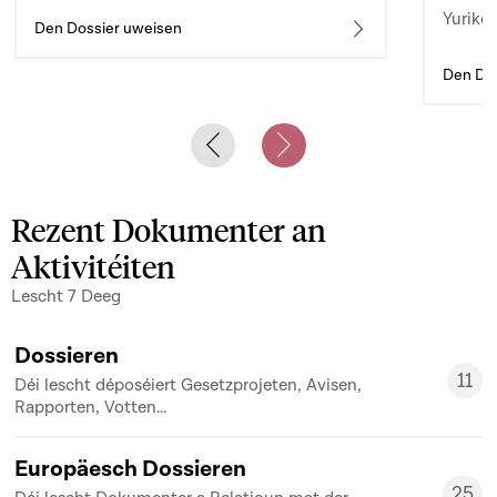
Yuriko 
d’auto
Den Dossier uweisen
Den Dos
Previous slide
Next slide
Rezent Dokumenter an
Aktivitéiten
Lescht 7 Deeg
Dossieren
11
Déi lescht déposéiert Gesetzprojeten, Avisen,
11
Rapporten, Votten...
Europäesch Dossieren
25