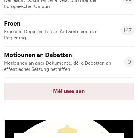
Déi lescht Dokumenter a Relatioun mat der
25
Europäescher Unioun
Froen
147
Froe vun Deputéierten an Äntwerte vun der
147
Regierung
Motiounen an Debatten
0
Motiounen an aner Dokumente, déi d'Debatten an
0
ëffentlecher Sëtzung betreffen
Méi uweisen