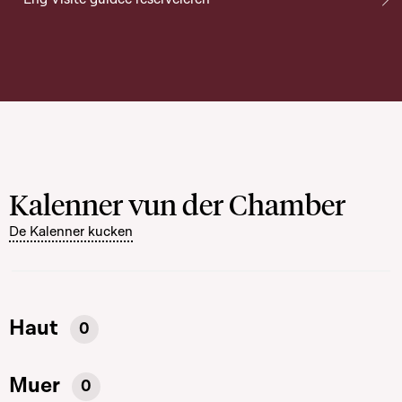
Kalenner vun der Chamber
De Kalenner kucken
Haut
0
Muer
0