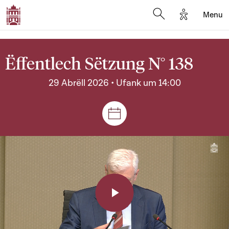
Options d'a
Menu
Open search moda
Ëffentlech Sëtzung N° 138
29 Abrëll 2026 • Ufank um 14:00
Sëtzungen a Reuniounen
Play
Video