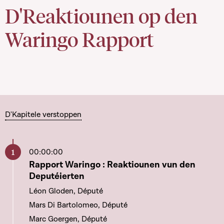
D'Reaktiounen op den
Waringo Rapport
D'Kapitele verstoppen
00:00:00
Aller à ce chapitre
Rapport Waringo : Reaktiounen vun den
Deputéierten
Léon Gloden, Député
Mars Di Bartolomeo, Député
Marc Goergen, Député