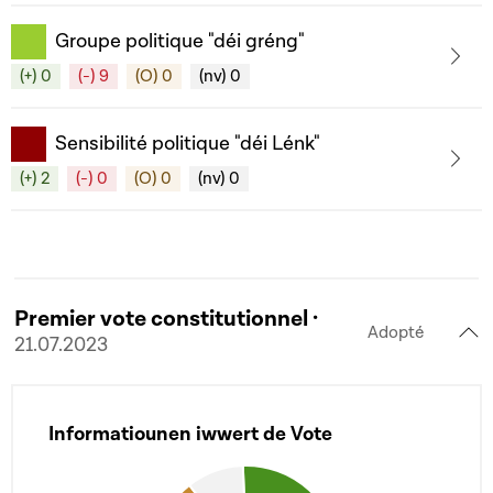
Groupe politique "déi gréng"
(+) 0
(-) 9
(O) 0
(nv) 0
Sensibilité politique "déi Lénk"
(+) 2
(-) 0
(O) 0
(nv) 0
Premier vote constitutionnel ·
Adopté
21.07.2023
Informatiounen iwwert de Vote