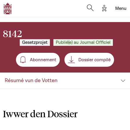
Options d'a
Menu
Open search moda
8142
Gesetzprojet
Publié(e) au Journal Officiel
Abonnement
Dossier compilé
Abonnement
Résumé vun de Votten
Iwwer den Dossier