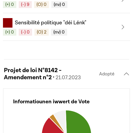
(+) 0
(-) 9
(O) 0
(nv) 0
Sensibilité politique "déi Lénk"
(+) 0
(-) 0
(O) 2
(nv) 0
Projet de loi N°8142 -
Adopté
Amendement n°2 ·
21.07.2023
Informatiounen iwwert de Vote