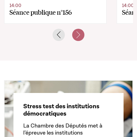
14:00
14:00
Séance publique n°156
Séanc
Previous slide
Next slide
Stress test des institutions
démocratiques
La Chambre des Députés met à
l’épreuve les institutions