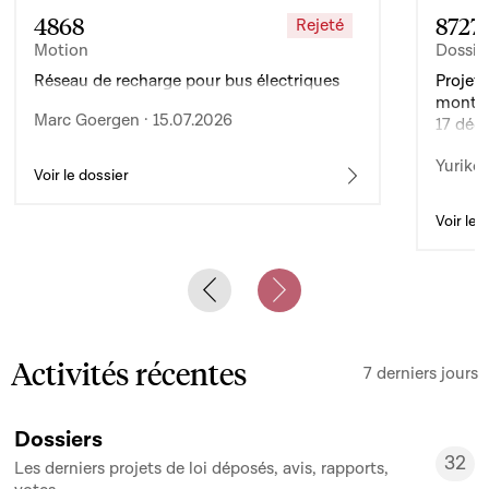
4868
8727
Rejeté
Motion
Dossie
Réseau de recharge pour bus électriques
Projet 
montan
Marc Goergen · 15.07.2026
17 déc
de l’ex
Yuriko 
d’auto
Voir le dossier
Voir le 
Previous slide
Next slide
Activités récentes
7 derniers jours
Dossiers
32
Les derniers projets de loi déposés, avis, rapports,
32