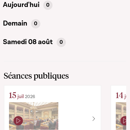
Aujourd'hui
0
Demain
0
Samedi 08 août
0
Séances publiques
15
14
juil
jui
2026